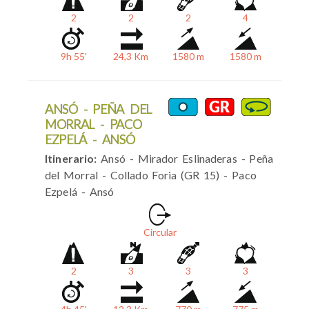
2
2
2
4
9h 55'
24,3 Km
1580 m
1580 m
ANSÓ - PEÑA DEL
MORRAL - PACO
EZPELÁ - ANSÓ
Itinerario:
Ansó - Mirador Eslinaderas - Peña
del Morral - Collado Foria (GR 15) - Paco
Ezpelá - Ansó
Circular
2
3
3
3