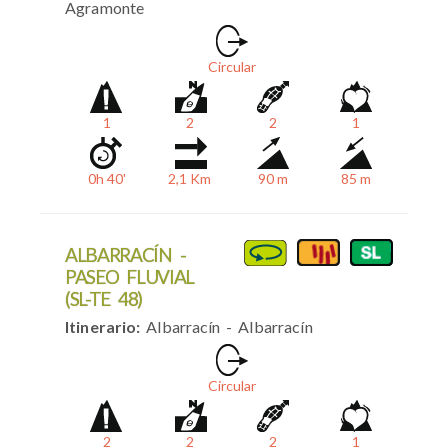
Agramonte
Circular
1
2
2
1
0h 40'
2,1 Km
90 m
85 m
ALBARRACÍN -
PASEO FLUVIAL
(SL-TE 48)
Itinerario:
Albarracín - Albarracín
Circular
2
2
2
1