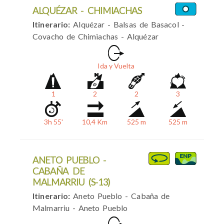
ALQUÉZAR - CHIMIACHAS
Itinerario:
Alquézar - Balsas de Basacol -
Covacho de Chimiachas - Alquézar
Ida y Vuelta
1
2
2
3
3h 55'
10,4 Km
525 m
525 m
ANETO PUEBLO -
CABAÑA DE
MALMARRIU (S-13)
Itinerario:
Aneto Pueblo - Cabaña de
Malmarriu - Aneto Pueblo