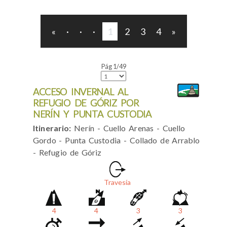
«
·
·
·
1
2
3
4
»
Pág 1/49
ACCESO INVERNAL AL
REFUGIO DE GÓRIZ POR
NERÍN Y PUNTA CUSTODIA
Itinerario:
Nerín - Cuello Arenas - Cuello
Gordo - Punta Custodia - Collado de Arrablo
- Refugio de Góriz
Travesía
4
4
3
3