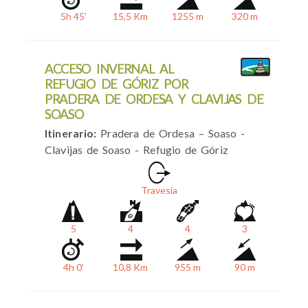
5h 45'
15,5 Km
1255 m
320 m
ACCESO INVERNAL AL
REFUGIO DE GÓRIZ POR
PRADERA DE ORDESA Y CLAVIJAS DE
SOASO
Itinerario:
Pradera de Ordesa – Soaso -
Clavijas de Soaso - Refugio de Góriz
Travesía
5
4
4
3
4h 0'
10,8 Km
955 m
90 m