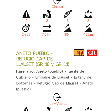
Circular
2
2
3
2
2h 55'
7,0 Km
485 m
485 m
ANETO PUEBLO -
REFUGIO CAP DE
LLAUSET (GR 18 y GR 11)
Itinerario:
Aneto (pueblo) - fuente de
Cubiello - Embalse de Llauset - Estany de
Botornás - Refugio Cap de Llauset - Aneto
(pueblo)
Ida y Vuelta