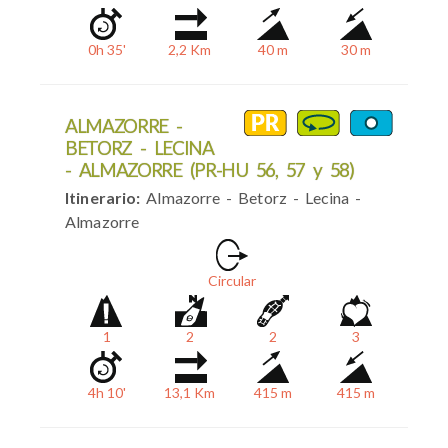
0h 35'
2,2 Km
40 m
30 m
ALMAZORRE -
BETORZ - LECINA
- ALMAZORRE (PR-HU 56, 57 y 58)
Itinerario:
Almazorre - Betorz - Lecina -
Almazorre
Circular
1
2
2
3
4h 10'
13,1 Km
415 m
415 m