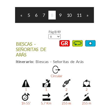
«
5
6
7
8
9
10
11
»
Pág 8/49
BIESCAS -
SEÑORITAS DE
ARÁS
Itinerario:
Biescas - Señoritas de Arás
Circular
1
1
2
2
1h 55'
5,7 Km
255 m
255 m