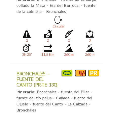
collado la Mata - Era del Borrocal - fuente
de la colmena - Bronchales
Circular
2
2
2
3
3h 25'
11,5 Km
260 m
260 m
BRONCHALES -
FUENTE DEL
CANTO (PR-TE 130)
Itinerario:
Bronchales - fuente del Pilar -
fuente del tío pelus - Cañada - fuente del
Ojuelo - fuente del Canto - La Calzada -
Bronchales