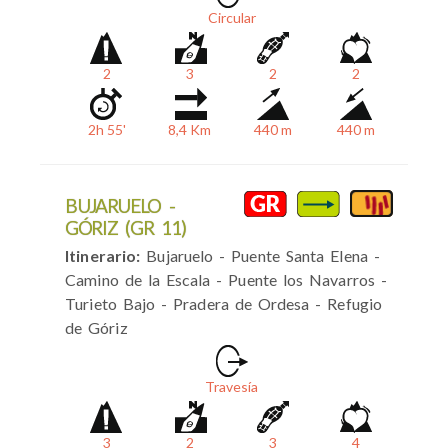
Circular
2
3
2
2
2h 55'
8,4 Km
440 m
440 m
BUJARUELO -
GÓRIZ (GR 11)
Itinerario:
Bujaruelo - Puente Santa Elena -
Camino de la Escala - Puente los Navarros -
Turieto Bajo - Pradera de Ordesa - Refugio
de Góriz
Travesía
3
2
3
4