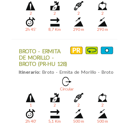
2
2
2
2
2h 45'
8,7 Km
290 m
290 m
BROTO - ERMITA
DE MORILLO -
BROTO (PR-HU 128)
Itinerario:
Broto - Ermita de Morillo - Broto
Circular
1
2
2
2
2h 40'
5,1 Km
500 m
500 m