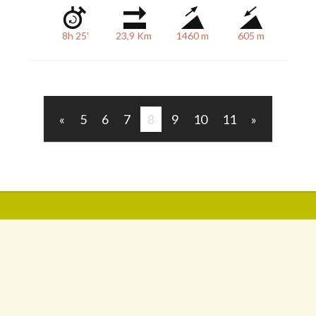
8h 25'
23,9 Km
1460 m
605 m
«
5
6
7
8
9
10
11
»