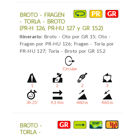
BROTO - FRAGEN
- TORLA - BROTO
(PR-H 126, PR-HU 127 y GR 15.2)
Itinerario:
Broto - Oto por GR 15; Oto -
Fragen por PR-HU 126; Fragen - Torla por
PR-HU 127; Torla - Broto por GR 15.2
Circular
1
2
2
3
3h 25'
9,3 Km
460 m
460 m
BROTO -
TORLA -