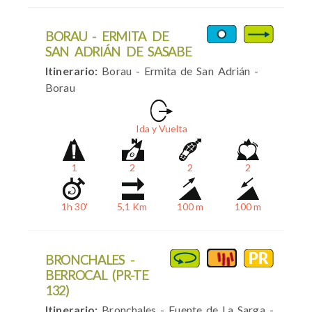
BORAU - ERMITA DE
SAN ADRIÁN DE SASABE
Itinerario:
Borau - Ermita de San Adrián -
Borau
Ida y Vuelta
1
2
2
2
1h 30'
5,1 Km
100 m
100 m
BRONCHALES -
BERROCAL (PR-TE
132)
Itinerario:
Bronchales - Fuente de La Sarga -