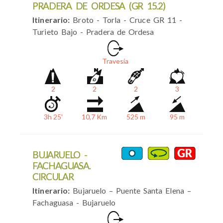
PRADERA DE ORDESA (GR 15.2)
Itinerario:
Broto - Torla - Cruce GR 11 -
Turieto Bajo - Pradera de Ordesa
Travesía
2
2
2
3
3h 25'
10,7 Km
525 m
95 m
BUJARUELO -
FACHAGUASA.
CIRCULAR
Itinerario:
Bujaruelo – Puente Santa Elena –
Fachaguasa - Bujaruelo