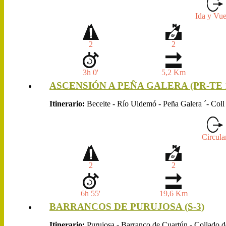
Ida y Vue
2
2
3h 0'
5,2 Km
ASCENSIÓN A PEÑA GALERA (PR-TE 
Itinerario:
Beceite - Río Uldemó - Peña Galera ´- Coll
Circula
2
2
6h 55'
19,6 Km
BARRANCOS DE PURUJOSA (S-3)
Itinerario:
Purujosa - Barranco de Cuartún - Collado d