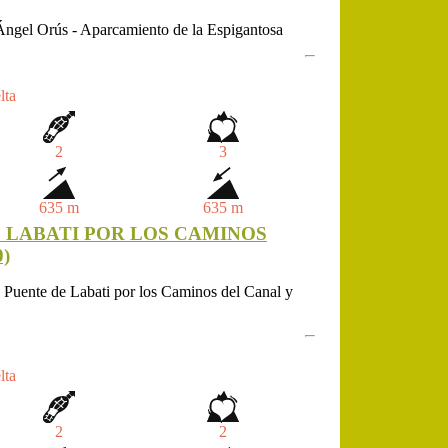
Ángel Orús - Aparcamiento de la Espigantosa
lta
2
3
635 m
635 m
 LABATI POR LOS CAMINOS
)
 Puente de Labati por los Caminos del Canal y
lta
2
2