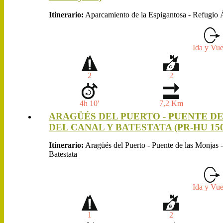
Itinerario:
Aparcamiento de la Espigantosa - Refugio 
Ida y Vue
2
2
4h 10'
7,2 Km
ARAGÜÉS DEL PUERTO - PUENTE DE
DEL CANAL Y BATESTATA (PR-HU 150
Itinerario:
Aragüés del Puerto - Puente de las Monjas -
Batestata
Ida y Vue
1
2