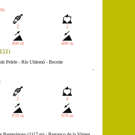
lta
2
2
490 m
490 m
151)
 de Pelele - Río Uldemó - Beceite
r
2
4
970 m
970 m
e Barrevinoso (1117 m) - Barranco de la Virgen