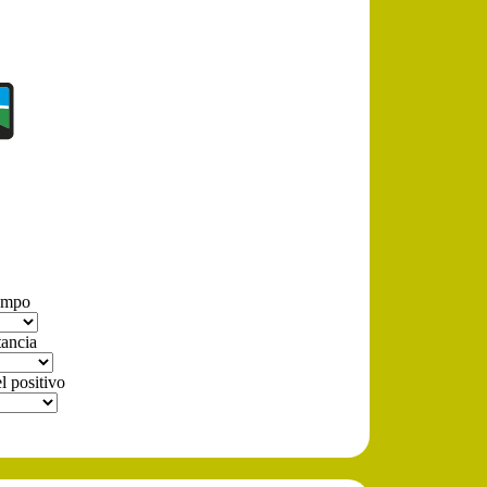
iempo
tancia
l positivo