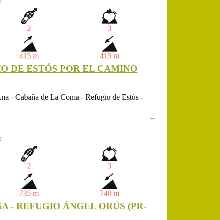
r
2
3
415 m
415 m
O DE ESTÓS POR EL CAMINO
na - Cabaña de La Coma - Refugio de Estós -
r
2
3
735 m
740 m
 - REFUGIO ÁNGEL ORÚS (PR-