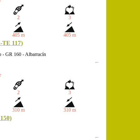
2
3
405 m
405 m
TE 117)
o - GR 160 - Albarracín
r
2
3
310 m
310 m
150)