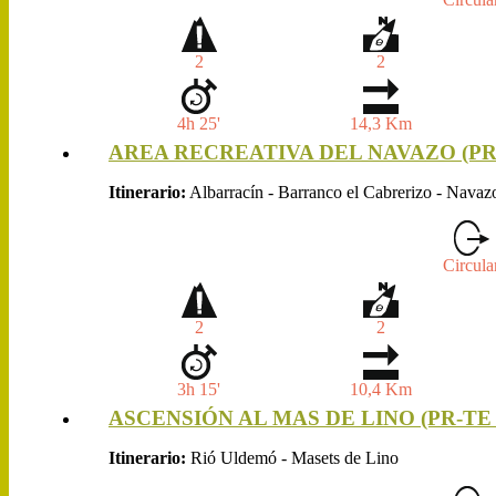
2
2
4h 25'
14,3 Km
AREA RECREATIVA DEL NAVAZO (PR-
Itinerario:
Albarracín - Barranco el Cabrerizo - Navaz
Circula
2
2
3h 15'
10,4 Km
ASCENSIÓN AL MAS DE LINO (PR-TE 
Itinerario:
Rió Uldemó - Masets de Lino