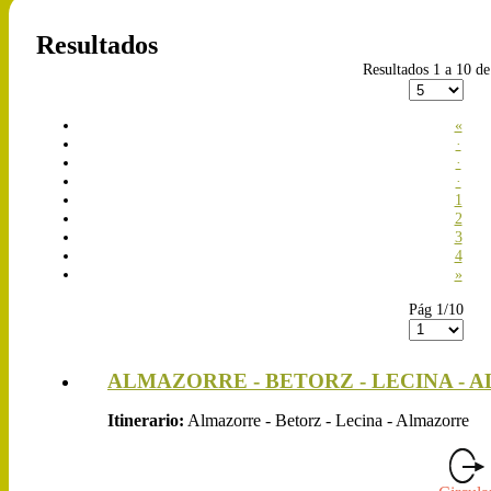
Resultados
Resultados 1 a 10 de
«
·
·
·
1
2
3
4
»
Pág 1/10
ALMAZORRE - BETORZ - LECINA - AL
Itinerario:
Almazorre - Betorz - Lecina - Almazorre