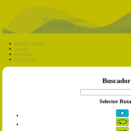
Montaña Segura
Equipa al Montañero
Montaña Segura
Listado
Buscador
Instrucciones
Buscador
Selector Rut