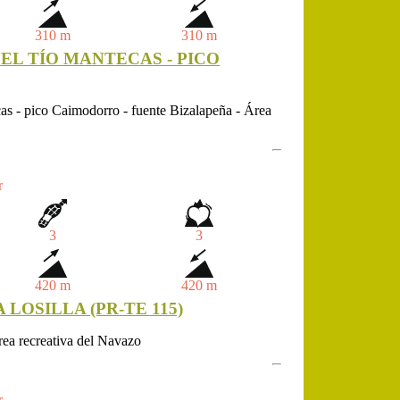
310 m
310 m
EL TÍO MANTECAS - PICO
as - pico Caimodorro - fuente Bizalapeña - Área
r
3
3
420 m
420 m
LOSILLA (PR-TE 115)
rea recreativa del Navazo
r