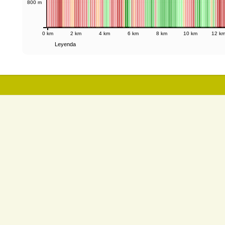
800 m
0 km
2 km
4 km
6 km
8 km
10 km
12 k
Leyenda