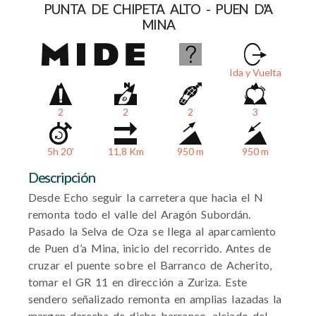
PUNTA DE CHIPETA ALTO - PUEN D'A
MINA
Ida y Vuelta
2
2
2
3
5h 20'
11,8 Km
950 m
950 m
Descripción
Desde Echo seguir la carretera que hacia el N
remonta todo el valle del Aragón Subordán.
Pasado la Selva de Oza se llega al aparcamiento
de Puen d’a Mina, inicio del recorrido. Antes de
cruzar el puente sobre el Barranco de Acherito,
tomar el GR 11 en dirección a Zuriza. Este
sendero señalizado remonta en amplias lazadas la
margen derecha de dicho barranco, alejado del